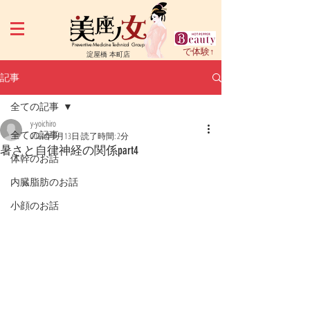
Preventive Medicine Technical Group
で体験↑
淀屋橋 本町店
記事
全ての記事
y-yoichiro
全ての記事
2024年6月13日
読了時間: 2分
暑さと自律神経の関係part4
体幹のお話
内臓脂肪のお話
小顔のお話