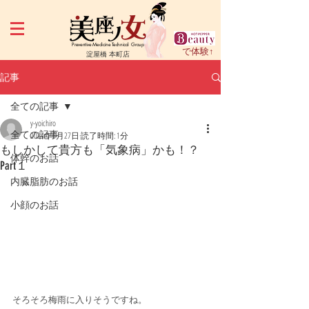
Preventive Medicine Technical Group
で体験↑
淀屋橋 本町店
記事
全ての記事
y-yoichiro
全ての記事
2024年6月27日
読了時間: 1分
もしかして貴方も「気象病」かも！？
体幹のお話
Part１
内臓脂肪のお話
小顔のお話
そろそろ梅雨に入りそうですね。