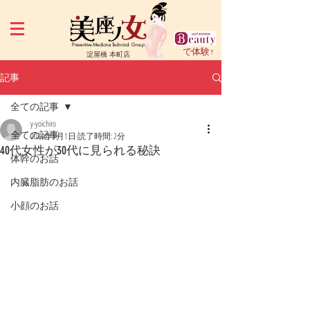
Preventive Medicine Technical Group
で体験↑
淀屋橋 本町店
記事
全ての記事
y-yoichiro
全ての記事
2024年9月1日
読了時間: 2分
40代女性が30代に見られる秘訣
体幹のお話
内臓脂肪のお話
小顔のお話