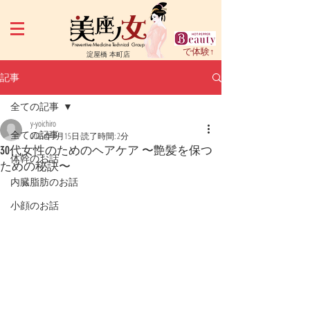
Preventive Medicine Technical Group
で体験↑
淀屋橋 本町店
記事
全ての記事
y-yoichiro
全ての記事
2025年4月15日
読了時間: 2分
30代女性のためのヘアケア 〜艶髪を保つ
体幹のお話
ための秘訣〜
内臓脂肪のお話
小顔のお話