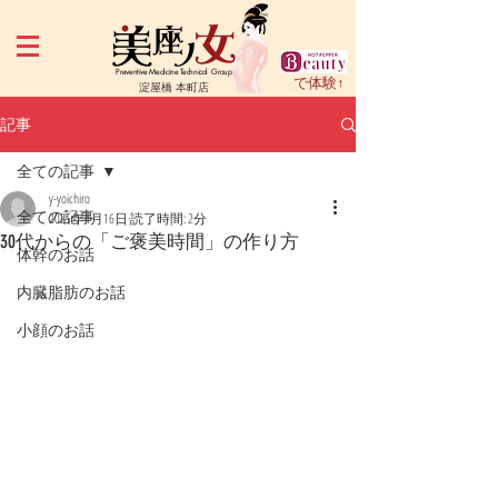
Preventive Medicine Technical Group
で体験↑
淀屋橋 本町店
記事
全ての記事
y-yoichiro
全ての記事
2025年4月16日
読了時間: 2分
30代からの「ご褒美時間」の作り方
体幹のお話
内臓脂肪のお話
小顔のお話