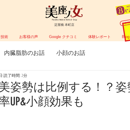
Preventive Medicine Technical Group
ク
淀屋橋 本町店
技術
お客様の声
Google クチコミ
体験レポート
Blog
内臓脂肪のお話
小顔のお話
1日
読了時間: 2分
美姿勢は比例する！？姿
率UP&小顔効果も