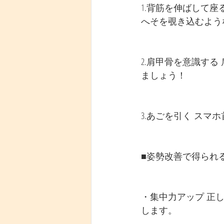
1.背筋を伸ばして
へそを覗き込むよう
2.肩甲骨を意識す
ましょう！
3.あごを引く ス
■姿勢改善で得られ
・集中力アップ 正
します。