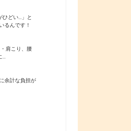
がひどい…」と
ているんです！
 ・肩こり、腰
に…
肩に余計な負担が