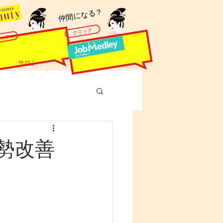
​仲間になる？
クリック
リック
サロン
勢改善