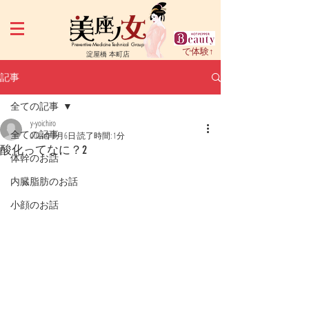
Preventive Medicine Technical Group
で体験↑
淀屋橋 本町店
記事
全ての記事
y-yoichiro
全ての記事
2024年8月6日
読了時間: 1分
酸化ってなに？2
体幹のお話
内臓脂肪のお話
小顔のお話