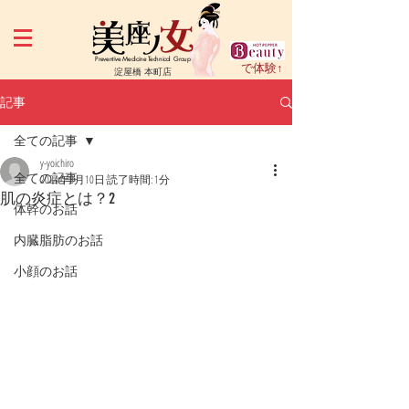
Preventive Medicine Technical Group
で体験↑
淀屋橋 本町店
記事
全ての記事
y-yoichiro
全ての記事
2024年8月10日
読了時間: 1分
肌の炎症とは？2
体幹のお話
内臓脂肪のお話
小顔のお話