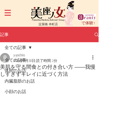
Preventive Medicine Technical Group
で体験↑
淀屋橋 本町店
記事
全ての記事
y-yoichiro
全ての記事
2025年6月30日
読了時間: 2分
美肌を守る間食との付き合い方 ――我慢
体幹のお話
しすぎずキレイに近づく方法
内臓脂肪のお話
小顔のお話