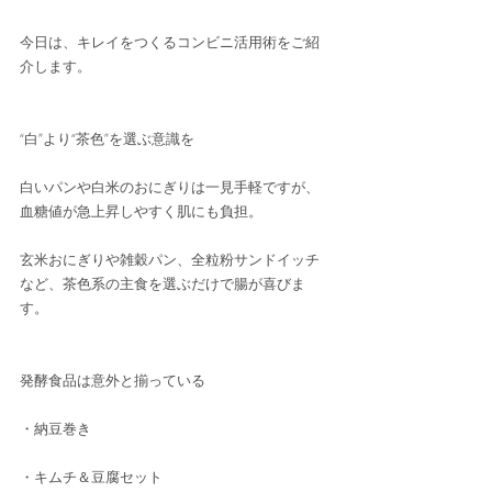
今日は、キレイをつくるコンビニ活用術をご紹
介します。
“白”より“茶色”を選ぶ意識を
白いパンや白米のおにぎりは一見手軽ですが、
血糖値が急上昇しやすく肌にも負担。
玄米おにぎりや雑穀パン、全粒粉サンドイッチ
など、茶色系の主食を選ぶだけで腸が喜びま
す。
発酵食品は意外と揃っている
・納豆巻き
・キムチ＆豆腐セット