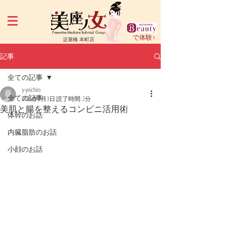
Preventive Medicine Technical Group
で体験↑
淀屋橋 本町店
記事
全ての記事
y-yoichiro
全ての記事
2025年7月3日
読了時間: 2分
美肌と腸を整えるコンビニ活用術
体幹のお話
内臓脂肪のお話
小顔のお話