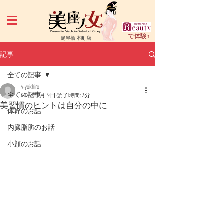
Preventive Medicine Technical Group
で体験↑
淀屋橋 本町店
記事
全ての記事
y-yoichiro
全ての記事
2025年5月19日
読了時間: 2分
美習慣のヒントは自分の中に
体幹のお話
内臓脂肪のお話
小顔のお話