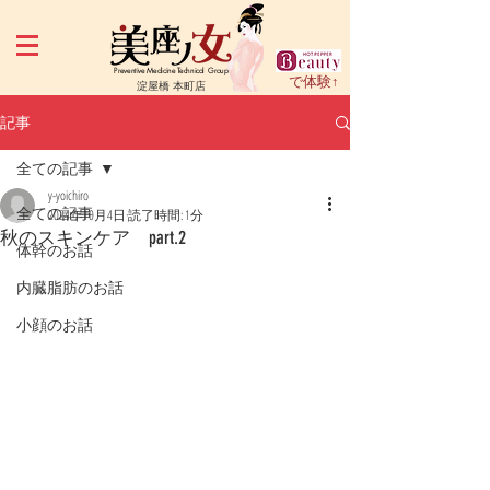
Preventive Medicine Technical Group
で体験↑
淀屋橋 本町店
記事
全ての記事
y-yoichiro
全ての記事
2024年10月4日
読了時間: 1分
秋のスキンケア part.2
体幹のお話
内臓脂肪のお話
小顔のお話