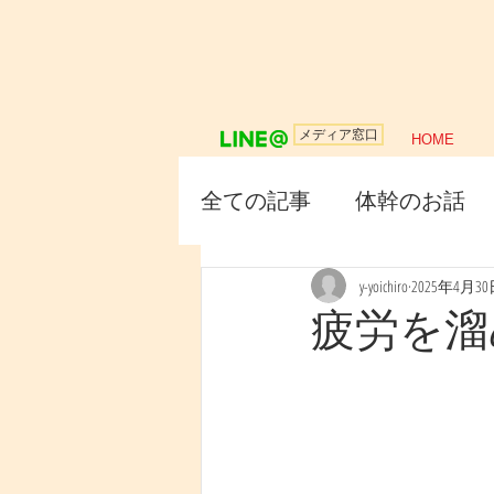
メディア窓口
HOME
全ての記事
体幹のお話
y-yoichiro
2025年4月3
疲労を溜