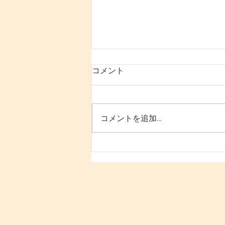
コメント
コメントを追加…
「寝ても疲れが抜けない原因
は“姿勢と回復力の低下”にあ
る｜30代女性が変わるための
根本改善法」