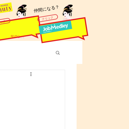
​仲間になる？
クリック
リック
サロン