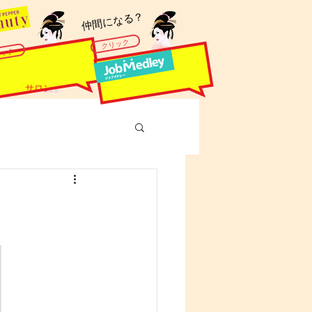
​仲間になる？
クリック
リック
サロン