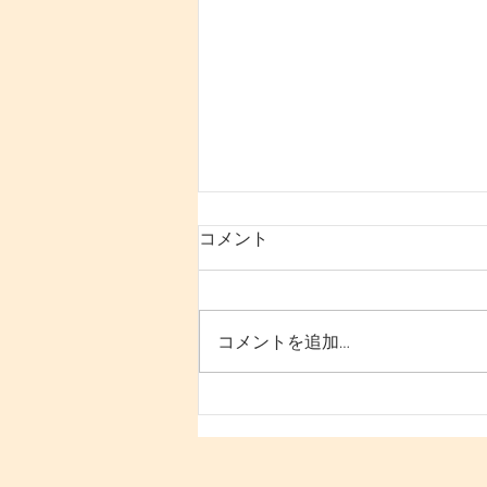
コメント
コメントを追加…
「寝ても疲れが抜けない原因
は“姿勢と回復力の低下”にあ
る｜30代女性が変わるための
根本改善法」