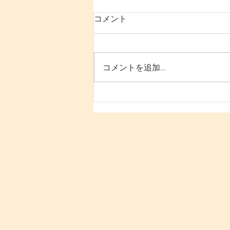
コメント
コメントを追加…
「寝ても疲れが抜けない原因
は“姿勢と回復力の低下”にあ
る｜30代女性が変わるための
根本改善法」