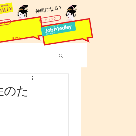
​仲間になる？
クリック
リック
サロン
性のた