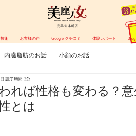
Preventive Medicine Technical Group
ク
淀屋橋 本町店
技術
お客様の声
Google クチコミ
体験レポート
Blog
内臓脂肪のお話
小顔のお話
9日
読了時間: 2分
われば性格も変わる？意
性とは