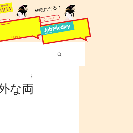
​仲間になる？
クリック
リック
サロン
外な両