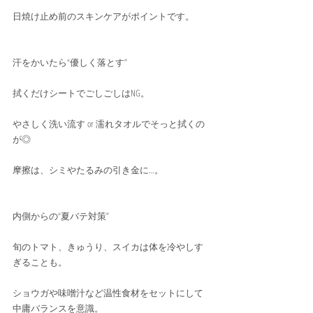
日焼け止め前のスキンケアがポイントです。
汗をかいたら“優しく落とす”
拭くだけシートでごしごしはNG。
やさしく洗い流す or 濡れタオルでそっと拭くの
が◎
摩擦は、シミやたるみの引き金に…。
内側からの“夏バテ対策”
旬のトマト、きゅうり、スイカは体を冷やしす
ぎることも。
ショウガや味噌汁など温性食材をセットにして
中庸バランスを意識。