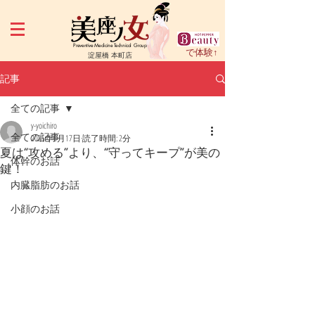
Preventive Medicine Technical Group
で体験↑
淀屋橋 本町店
記事
全ての記事
y-yoichiro
全ての記事
2025年6月17日
読了時間: 2分
夏は“攻める”より、“守ってキープ”が美の
体幹のお話
鍵！
内臓脂肪のお話
小顔のお話