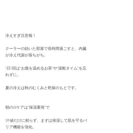
冷えすぎ注意報！
クーラーの効いた部屋で長時間過ごすと、内臓
が冷え代謝が落ちがち。
1日1回は“お腹を温めるお茶”や“湯船タイム”を忘
れずに。
夏の冷えは秋のむくみと乾燥のもとです。
朝のUVケアは“保湿重視”で
SPF値だけに頼らず、まずは保湿して肌を守るバ
リア機能を強化。