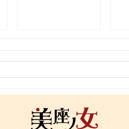
「寝ても疲れが抜けない理由
「冷
｜首と呼吸と自律神経の関
ケア
係」