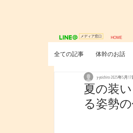
メディア窓口
HOME
全ての記事
体幹のお話
y-yoichiro
2025年5月1
夏の装い
る姿勢の