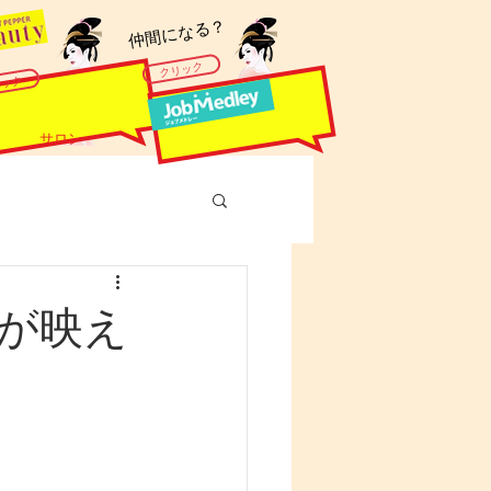
​仲間になる？
クリック
リック
サロン
が映え