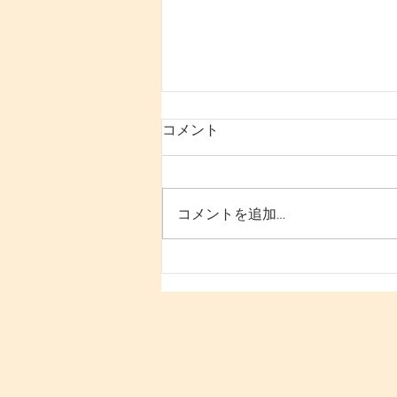
コメント
コメントを追加…
「寝ても疲れが抜けない原因
は“姿勢と回復力の低下”にあ
る｜30代女性が変わるための
根本改善法」