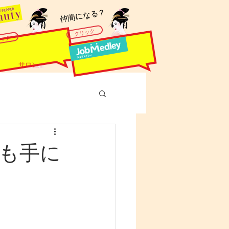
​仲間になる？
クリック
リック
サロン
肌も手に