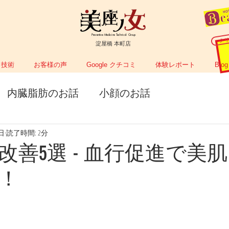
Preventive Medicine Technical Group
ク
淀屋橋 本町店
技術
お客様の声
Google クチコミ
体験レポート
Blog
内臓脂肪のお話
小顔のお話
4日
読了時間: 2分
改善5選 - 血行促進で美
！