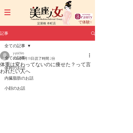
Preventive Medicine Technical Group
で体験↑
淀屋橋 本町店
記事
全ての記事
y-yoichiro
全ての記事
2025年6月19日
読了時間: 2分
体重は変わってないのに痩せた？って言
体幹のお話
われたい人へ
内臓脂肪のお話
小顔のお話