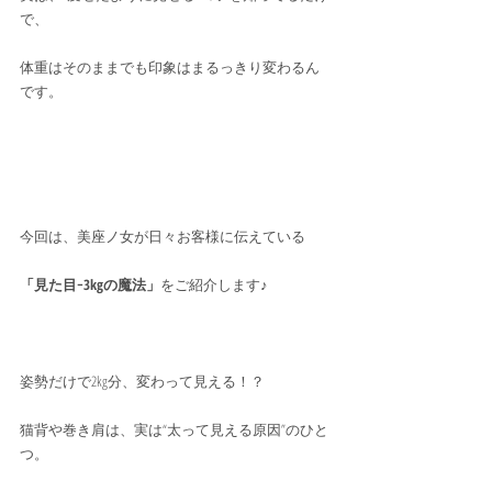
で、
体重はそのままでも印象はまるっきり変わるん
です。
今回は、美座ノ女が日々お客様に伝えている
「見た目−3kgの魔法」
をご紹介します♪
姿勢だけで2kg分、変わって見える！？
猫背や巻き肩は、実は“太って見える原因”のひと
つ。