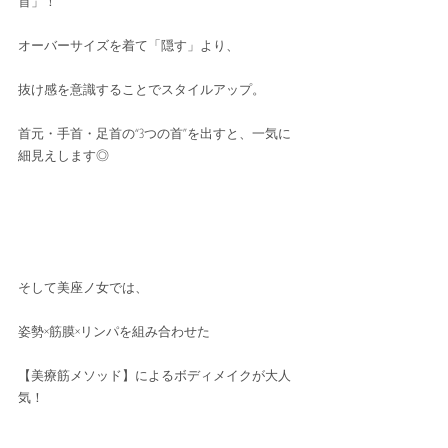
首」！
オーバーサイズを着て「隠す」より、
抜け感を意識することでスタイルアップ。
首元・手首・足首の“3つの首”を出すと、一気に
細見えします◎
そして美座ノ女では、
姿勢×筋膜×リンパを組み合わせた
【美療筋メソッド】によるボディメイクが大人
気！