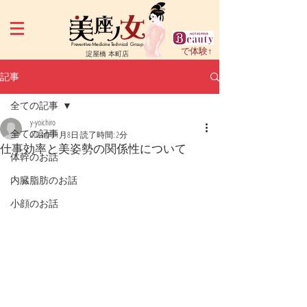
Preventive Medicine Technical Group
で体験↑
淀屋橋 本町店
記事
全ての記事
y-yoichiro
全ての記事
2024年11月8日
読了時間: 2分
仕事効率と美姿勢の関係性について
体幹のお話
内臓脂肪のお話
小顔のお話