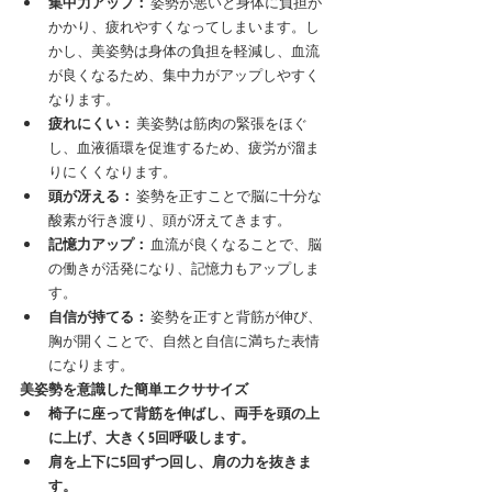
集中力アップ：
 姿勢が悪いと身体に負担が
かかり、疲れやすくなってしまいます。し
かし、美姿勢は身体の負担を軽減し、血流
が良くなるため、集中力がアップしやすく
なります。
疲れにくい：
 美姿勢は筋肉の緊張をほぐ
し、血液循環を促進するため、疲労が溜ま
りにくくなります。
頭が冴える：
 姿勢を正すことで脳に十分な
酸素が行き渡り、頭が冴えてきます。
記憶力アップ：
 血流が良くなることで、脳
の働きが活発になり、記憶力もアップしま
す。
自信が持てる：
 姿勢を正すと背筋が伸び、
胸が開くことで、自然と自信に満ちた表情
になります。
美姿勢を意識した簡単エクササイズ
椅子に座って背筋を伸ばし、両手を頭の上
に上げ、大きく5回呼吸します。
肩を上下に5回ずつ回し、肩の力を抜きま
す。