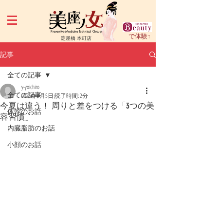
Preventive Medicine Technical Group
で体験↑
淀屋橋 本町店
記事
全ての記事
y-yoichiro
全ての記事
2025年4月5日
読了時間: 2分
今夏は違う！ 周りと差をつける「3つの美
体幹のお話
容習慣」
内臓脂肪のお話
小顔のお話