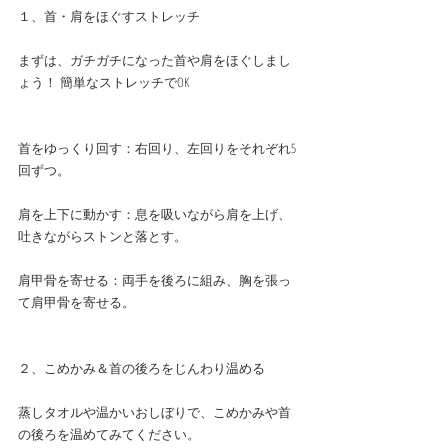
１、首・肩をほぐすストレッチ
まずは、ガチガチになった首や肩をほぐしまし
ょう！ 簡単なストレッチでOK
首をゆっくり回す：右回り、左回りをそれぞれ5
回ずつ。
肩を上下に動かす：息を吸いながら肩を上げ、
吐きながらストンと落とす。
肩甲骨を寄せる：両手を後ろに組み、胸を張っ
て肩甲骨を寄せる。
２、こめかみ＆首の後ろをじんわり温める
蒸しタオルや温かいおしぼりで、こめかみや首
の後ろを温めてみてください。 