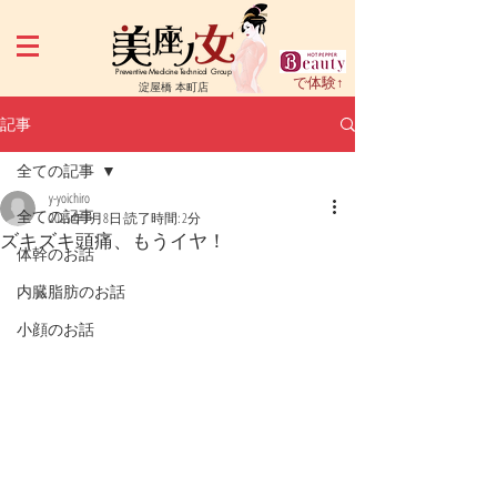
Preventive Medicine Technical Group
で体験↑
淀屋橋 本町店
記事
全ての記事
y-yoichiro
全ての記事
2025年1月8日
読了時間: 2分
ズキズキ頭痛、もうイヤ！
体幹のお話
内臓脂肪のお話
小顔のお話