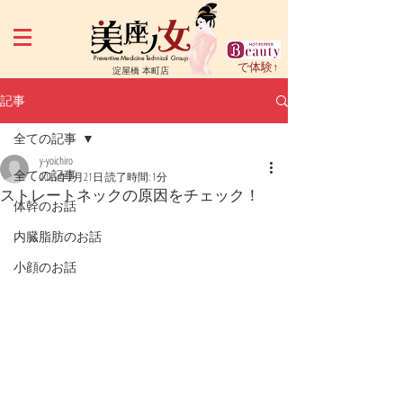
Preventive Medicine Technical Group
で体験↑
淀屋橋 本町店
記事
全ての記事
y-yoichiro
全ての記事
2025年2月21日
読了時間: 1分
ストレートネックの原因をチェック！
体幹のお話
内臓脂肪のお話
小顔のお話