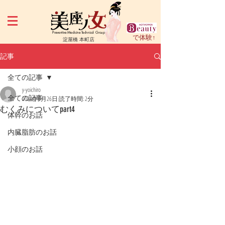
Preventive Medicine Technical Group
で体験↑
淀屋橋 本町店
記事
全ての記事
y-yoichiro
全ての記事
2024年6月26日
読了時間: 2分
むくみについてpart4
体幹のお話
内臓脂肪のお話
小顔のお話