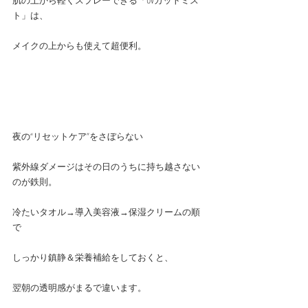
肌の上から軽くスプレーできる「UVカットミス
ト」は、
メイクの上からも使えて超便利。
夜の“リセットケア”をさぼらない
紫外線ダメージはその日のうちに持ち越さない
のが鉄則。
冷たいタオル→導入美容液→保湿クリームの順
で
しっかり鎮静＆栄養補給をしておくと、
翌朝の透明感がまるで違います。