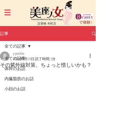
Preventive Medicine Technical Group
で体験↑
淀屋橋 本町店
記事
全ての記事
y-yoichiro
全ての記事
2025年6月19日
読了時間: 2分
その紫外線対策、ちょっと惜しいかも？
体幹のお話
内臓脂肪のお話
小顔のお話