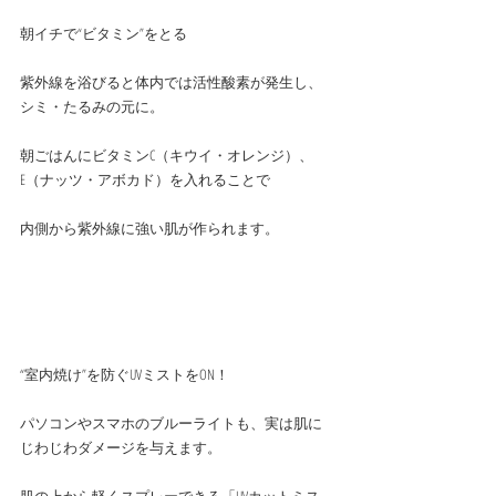
朝イチで“ビタミン”をとる
紫外線を浴びると体内では活性酸素が発生し、
シミ・たるみの元に。
朝ごはんにビタミンC（キウイ・オレンジ）、
E（ナッツ・アボカド）を入れることで
内側から紫外線に強い肌が作られます。
“室内焼け”を防ぐUVミストをON！
パソコンやスマホのブルーライトも、実は肌に
じわじわダメージを与えます。