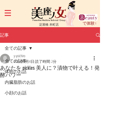
Preventive Medicine Technical Group
で体験↑
淀屋橋 本町店
記事
全ての記事
y-yoichiro
全ての記事
2025年3月4日
読了時間: 2分
あなたを pickles 美人に？漬物で叶える！発
体幹のお話
酵パワー
内臓脂肪のお話
小顔のお話