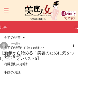
Preventive Medicine Technical Group
で体験↑
淀屋橋 本町店
記事
全ての記事
y-yoichiro
全ての記事
2025年1月1日
読了時間: 2分
【新年から始める！美容のために気をつ
体幹のお話
けたいこと♪ベスト5】
内臓脂肪のお話
小顔のお話