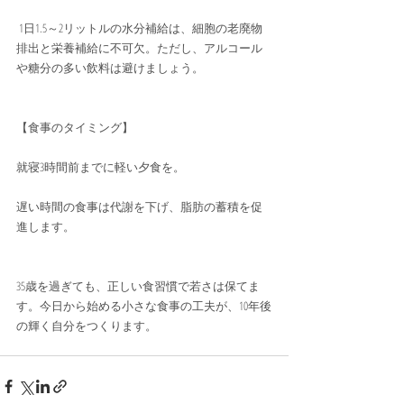
 1日1.5～2リットルの水分補給は、細胞の老廃物
排出と栄養補給に不可欠。ただし、アルコール
や糖分の多い飲料は避けましょう。
【食事のタイミング】 
就寝3時間前までに軽い夕食を。
遅い時間の食事は代謝を下げ、脂肪の蓄積を促
進します。
35歳を過ぎても、正しい食習慣で若さは保てま
す。今日から始める小さな食事の工夫が、10年後
の輝く自分をつくります。