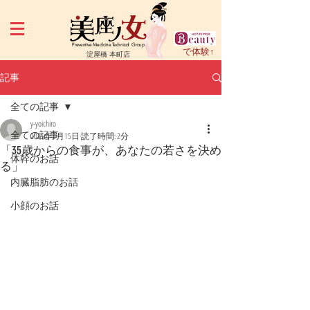
Preventive Medicine Technical Group
で体験↑
淀屋橋 本町店
記事
全ての記事
y-yoichiro
全ての記事
2025年3月15日
読了時間: 2分
「35歳からの食事が、あなたの若さを決め
体幹のお話
る」
内臓脂肪のお話
小顔のお話